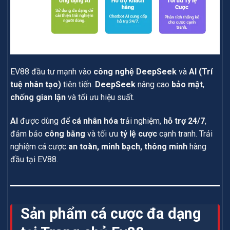
EV88 đầu tư mạnh vào
công nghệ DeepSeek
và
AI (Trí
tuệ nhân tạo)
tiên tiến.
DeepSeek
nâng cao
bảo mật
,
chống gian lận
và tối ưu hiệu suất.
AI
được dùng để
cá nhân hóa
trải nghiệm,
hỗ trợ 24/7
,
đảm bảo
công bằng
và tối ưu
tỷ lệ cược
cạnh tranh. Trải
nghiệm cá cược
an toàn, minh bạch, thông minh
hàng
đầu tại EV88.
Sản phẩm cá cược đa dạng