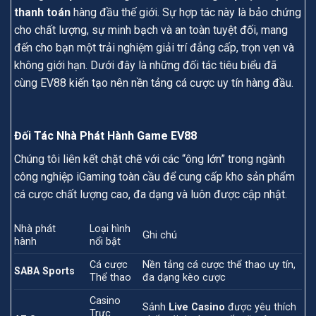
thanh toán
hàng đầu thế giới. Sự hợp tác này là bảo chứng
cho chất lượng, sự minh bạch và an toàn tuyệt đối, mang
đến cho bạn một trải nghiệm giải trí đẳng cấp, trọn vẹn và
không giới hạn. Dưới đây là những đối tác tiêu biểu đã
cùng EV88 kiến tạo nên nền tảng cá cược uy tín hàng đầu.
Đối Tác Nhà Phát Hành Game EV88
Chúng tôi liên kết chặt chẽ với các “ông lớn” trong ngành
công nghiệp iGaming toàn cầu để cung cấp kho sản phẩm
cá cược chất lượng cao, đa dạng và luôn được cập nhật.
Nhà phát
Loại hình
Ghi chú
hành
nổi bật
Cá cược
Nền tảng cá cược thể thao uy tín,
SABA Sports
Thể thao
đa dạng kèo cược
Casino
Sảnh
Live Casino
được yêu thích
Trực