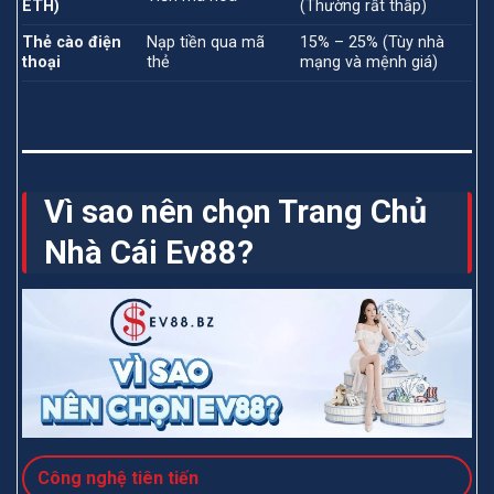
ETH)
(Thường rất thấp)
Thẻ cào điện
Nạp tiền qua mã
15% – 25% (Tùy nhà
thoại
thẻ
mạng và mệnh giá)
Vì sao nên chọn Trang Chủ
Nhà Cái Ev88?
Công nghệ tiên tiến