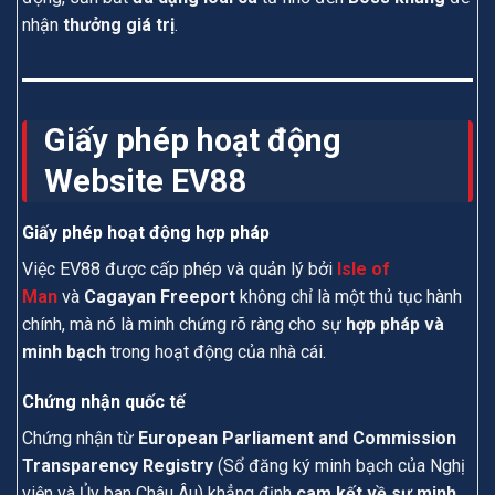
nhận
thưởng giá trị
.
Giấy phép hoạt động
Website EV88
Giấy phép hoạt động hợp pháp
Việc EV88 được cấp phép và quản lý bởi
Isle of
Man
và
Cagayan Freeport
không chỉ là một thủ tục hành
chính, mà nó là minh chứng rõ ràng cho sự
hợp pháp và
minh bạch
trong hoạt động của nhà cái.
Chứng nhận quốc tế
Chứng nhận từ
European Parliament and Commission
Transparency Registry
(Sổ đăng ký minh bạch của Nghị
viện và Ủy ban Châu Âu) khẳng định
cam kết về sự minh