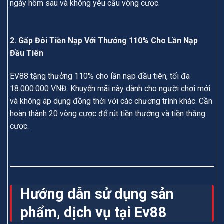
ngày hôm sau và không yêu cầu vòng cược.
2. Gấp Đôi Tiền Nạp Với Thưởng 110% Cho Lần Nạp
Đầu Tiên
EV88 tặng thưởng 110% cho lần nạp đầu tiên, tối đa
18.000.000 VNĐ. Khuyến mãi này dành cho người chơi mới
và không áp dụng đồng thời với các chương trình khác. Cần
hoàn thành 20 vòng cược để rút tiền thưởng và tiền thắng
cược.
Hướng dẫn sử dụng sản
phẩm, dịch vụ tại Ev88