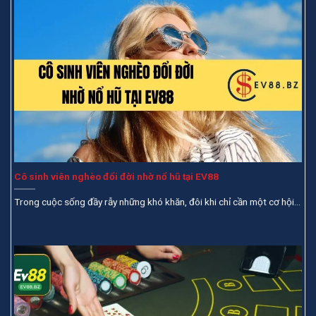
Cô sinh viên nghèo đổi đời nhờ nổ hũ tại EV88
Trong cuộc sống đầy rẫy những khó khăn, đôi khi chỉ cần một cơ hội...