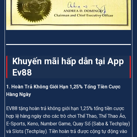
Khuyến mãi hấp dẫn tại App
Ev88
1. Hoàn Trả Không Giới Hạn 1,25% Tổng Tiền Cược
Hàng Ngày
EV88 tặng hoàn trả không giới hạn 1,25% tổng tiền cược
hợp lệ hàng ngày cho các trò chơi Thể Thao, Thể Thao Ảo,
E-Sports, Keno, Number Game, Quay Số (Saba & Techplay)
và Slots (Techplay). Tiền hoàn trả được cộng tự động vào