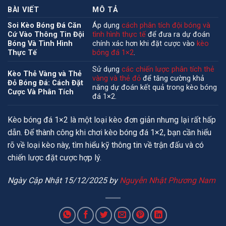
BÀI VIẾT
MÔ TẢ
Soi Kèo Bóng Đá Căn
Áp dụng
cách phân tích đội bóng và
Cứ Vào Thông Tin Đội
tình hình thực tế
để đưa ra dự đoán
Bóng Và Tình Hình
chính xác hơn khi đặt cược vào
kèo
Thực Tế
bóng đá 1×2
.
Sử dụng
các chiến lược phân tích thẻ
Kèo Thẻ Vàng và Thẻ
vàng và thẻ đỏ
để tăng cường khả
Đỏ Bóng Đá: Cách Đặt
năng dự đoán kết quả trong kèo bóng
Cược Và Phân Tích
đá 1×2.
Kèo bóng đá 1×2 là một loại kèo đơn giản nhưng lại rất hấp
dẫn. Để thành công khi chơi kèo bóng đá 1×2, bạn cần hiểu
rõ về loại kèo này, tìm hiểu kỹ thông tin về trận đấu và có
chiến lược đặt cược hợp lý.
Ngày Cập Nhật 15/12/2025 by
Nguyễn Nhật Phương Nam