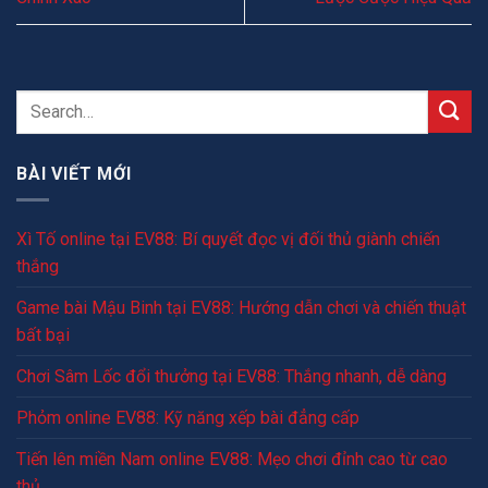
BÀI VIẾT MỚI
Xì Tố online tại EV88: Bí quyết đọc vị đối thủ giành chiến
thắng
Game bài Mậu Binh tại EV88: Hướng dẫn chơi và chiến thuật
bất bại
Chơi Sâm Lốc đổi thưởng tại EV88: Thắng nhanh, dễ dàng
Phỏm online EV88: Kỹ năng xếp bài đẳng cấp
Tiến lên miền Nam online EV88: Mẹo chơi đỉnh cao từ cao
thủ