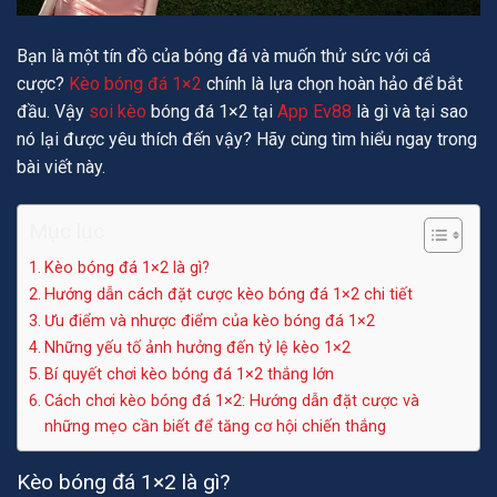
Bạn là một tín đồ của bóng đá và muốn thử sức với cá
cược?
Kèo bóng đá 1×2
chính là lựa chọn hoàn hảo để bắt
đầu. Vậy
soi kèo
bóng đá 1×2 tại
App Ev88
là gì và tại sao
nó lại được yêu thích đến vậy? Hãy cùng tìm hiểu ngay trong
bài viết này.
Mục lục
Kèo bóng đá 1×2 là gì?
Hướng dẫn cách đặt cược kèo bóng đá 1×2 chi tiết
Ưu điểm và nhược điểm của kèo bóng đá 1×2
Những yếu tố ảnh hưởng đến tỷ lệ kèo 1×2
Bí quyết chơi kèo bóng đá 1×2 thắng lớn
Cách chơi kèo bóng đá 1×2: Hướng dẫn đặt cược và
những mẹo cần biết để tăng cơ hội chiến thắng
Kèo bóng đá 1×2 là gì?