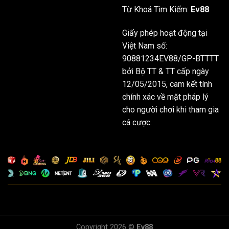
Từ Khoá Tìm Kiếm:
Ev88
Giấy phép hoạt động tại
Việt Nam số:
90881234EV88/GP-BTTTT
bởi Bộ TT & TT cấp ngày
12/05/2015, cam kết tính
chính xác về mặt pháp lý
cho người chơi khi tham gia
cá cược.
Copyright 2026 ©
Ev88