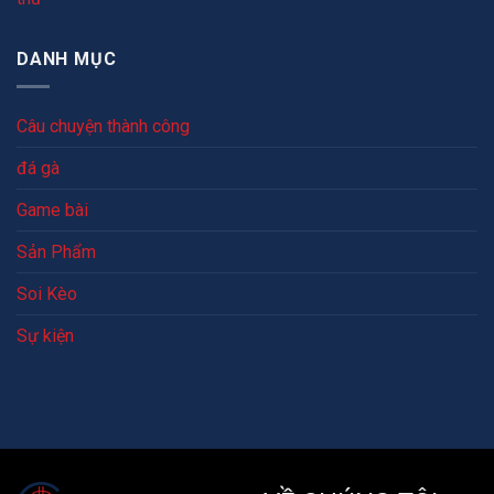
DANH MỤC
Câu chuyện thành công
đá gà
Game bài
Sản Phẩm
Soi Kèo
Sự kiện