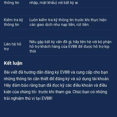
thông tin
nhập, mật khẩu) với bất kỳ ai.
Kiểm tra kỹ
Luôn kiểm tra kỹ thông tin trước khi thực hiện
thông tin
các giao dịch như nạp tiền, rút tiền.
Nếu gặp bất kỳ vấn đề gì, hãy liên hệ với bộ phận
Liên hệ hỗ
hỗ trợ khách hàng của EV88 để được hỗ trợ kịp
trợ
thời.
Kết luận
Bài viết đã hướng dẫn đăng ký EV88 và cung cấp cho bạn
những thông tin cần thiết để đăng ký và sử dụng tài khoản.
Hãy đảm bảo rằng bạn đã đọc kỹ các điều khoản và điều
kiện của chúng tôi trước khi tham gia. Chúc bạn có những
trải nghiệm thú vị tại EV88!