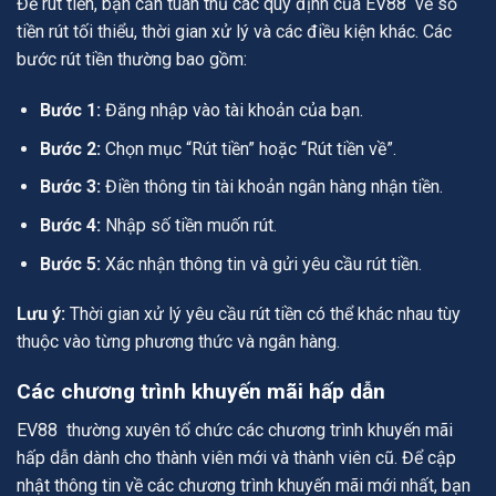
Để rút tiền, bạn cần tuân thủ các quy định của EV88 về số
tiền rút tối thiểu, thời gian xử lý và các điều kiện khác. Các
bước rút tiền thường bao gồm:
Bước 1:
Đăng nhập vào tài khoản của bạn.
Bước 2:
Chọn mục “Rút tiền” hoặc “Rút tiền về”.
Bước 3:
Điền thông tin tài khoản ngân hàng nhận tiền.
Bước 4:
Nhập số tiền muốn rút.
Bước 5:
Xác nhận thông tin và gửi yêu cầu rút tiền.
Lưu ý:
Thời gian xử lý yêu cầu rút tiền có thể khác nhau tùy
thuộc vào từng phương thức và ngân hàng.
Các chương trình khuyến mãi hấp dẫn
EV88 thường xuyên tổ chức các chương trình khuyến mãi
hấp dẫn dành cho thành viên mới và thành viên cũ. Để cập
nhật thông tin về các chương trình khuyến mãi mới nhất, bạn