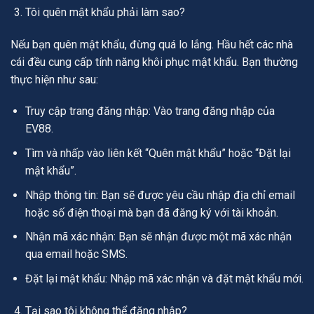
Tôi quên mật khẩu phải làm sao?
Nếu bạn quên mật khẩu, đừng quá lo lắng. Hầu hết các nhà
cái đều cung cấp tính năng khôi phục mật khẩu. Bạn thường
thực hiện như sau:
Truy cập trang đăng nhập: Vào trang đăng nhập của
EV88.
Tìm và nhấp vào liên kết “Quên mật khẩu” hoặc “Đặt lại
mật khẩu”.
Nhập thông tin: Bạn sẽ được yêu cầu nhập địa chỉ email
hoặc số điện thoại mà bạn đã đăng ký với tài khoản.
Nhận mã xác nhận: Bạn sẽ nhận được một mã xác nhận
qua email hoặc SMS.
Đặt lại mật khẩu: Nhập mã xác nhận và đặt mật khẩu mới.
Tại sao tôi không thể đăng nhập?