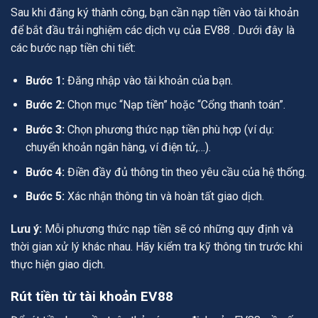
Sau khi đăng ký thành công, bạn cần nạp tiền vào tài khoản
để bắt đầu trải nghiệm các dịch vụ của EV88 . Dưới đây là
các bước nạp tiền chi tiết:
Bước 1:
Đăng nhập vào tài khoản của bạn.
Bước 2:
Chọn mục “Nạp tiền” hoặc “Cổng thanh toán”.
Bước 3:
Chọn phương thức nạp tiền phù hợp (ví dụ:
chuyển khoản ngân hàng, ví điện tử,…).
Bước 4:
Điền đầy đủ thông tin theo yêu cầu của hệ thống.
Bước 5:
Xác nhận thông tin và hoàn tất giao dịch.
Lưu ý:
Mỗi phương thức nạp tiền sẽ có những quy định và
thời gian xử lý khác nhau. Hãy kiểm tra kỹ thông tin trước khi
thực hiện giao dịch.
Rút tiền từ tài khoản EV88