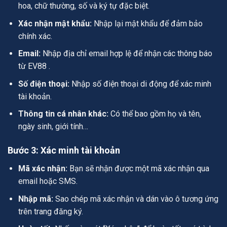
hoa, chữ thường, số và ký tự đặc biệt.
Xác nhận mật khẩu:
Nhập lại mật khẩu để đảm bảo
chính xác.
Email:
Nhập địa chỉ email hợp lệ để nhận các thông báo
từ EV88 .
Số điện thoại:
Nhập số điện thoại di động để xác minh
tài khoản.
Thông tin cá nhân khác:
Có thể bao gồm họ và tên,
ngày sinh, giới tính…
Bước 3: Xác minh tài khoản
Mã xác nhận:
Bạn sẽ nhận được một mã xác nhận qua
email hoặc SMS.
Nhập mã:
Sao chép mã xác nhận và dán vào ô tương ứng
trên trang đăng ký.