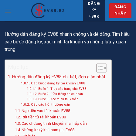
Chuyển
ĐĂNG
ĐĂNG
KÝ
đến
NHẬP
+88K
nội
dung
Hướng dẫn đăng ký EV88 nhanh chóng và dễ dàng. Tìm hiểu
các bước đăng ký, xác minh tài khoản và những lưu ý quan
trọng.
Mục lục
Hướng dẫn đăng ký EV88 chi tiết, đơn giản nhất
Các bước đăng ký tài khoản EV88
Bước 1: Truy cập trang chủ EV88
Bước 2: Điền thông tin cá nhân
Bước 3: Xác minh tài khoản
Các câu hỏi thường gặp
Nạp tiền vào tài khoản EV88
Rút tiền từ tài khoản EV88
Các chương trình khuyến mãi hấp dẫn
Những lưu ý khi tham gia EV88