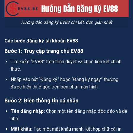
Hướng dẫn đăng ký EV88 chi tiết, đơn giản nhất
Các bước đăng ký tài khoản EV88
Bước 1: Truy cập trang chủ EV88
Tìm kiếm “EV88” trên trình duyệt và chọn liên kết chính
thức.
Nhấp vào nút “Đăng ký” hoặc “Đăng ký ngay” thường
được hiển thị ở góc trên bên phải màn hình.
Bước 2: Điền thông tin cá nhân
Tên đăng nhập:
Chọn một tên đăng nhập độc đáo và dễ
nhớ.
Mật khẩu:
Tạo một mật khẩu mạnh, kết hợp chữ cái in