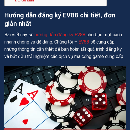
Kết luận
Hướng dẫn đăng ký EV88 chi tiết, đơn
giản nhất
Bài viết này sẽ
hướng dẫn đăng ký EV88
cho bạn một cách
nhanh chóng và dễ dàng. Chúng tôi –
EV88
sẽ cung cấp
những thông tin cần thiết để bạn hoàn tất quá trình đăng ký
và bắt đầu trải nghiệm các dịch vụ mà cổng game cung cấp.