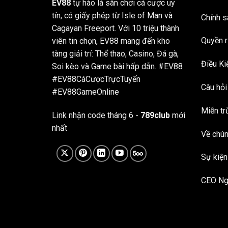
EV88
tự hào là sân chơi cá cược uy
tín,
có giấy phép từ Isle of Man và
Chính s
Cagayan Freeport.
Với 10 triệu thành
Quyền r
viên tin chọn,
EV88 mang đến kho
tàng giải trí:
Thể thao,
Casino,
Đá gà,
Điều Ki
Soi kèo và Game bài hấp dẫn.
#EV88
#EV88CáCượcTrựcTuyến
Câu hỏi
#EV88GameOnline
Miễn tr
Link nhận code tháng 6 -
789club
mới
nhất
Về chún
Sự kiện
CEO Ng