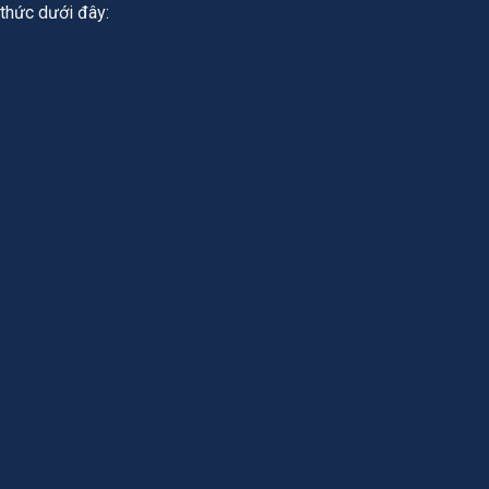
 thức dưới đây: