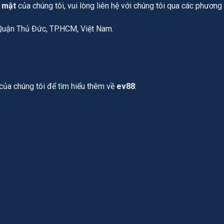
 mật
của chúng tôi, vui lòng liên hệ với chúng tôi qua các phương
 Quận Thủ Đức, TP.HCM, Việt Nam.
của chúng tôi để tìm hiểu thêm về
ev88
: