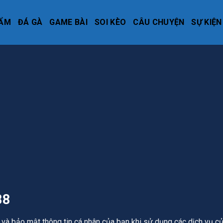
HẨM
ĐÁ GÀ
GAME BÀI
SOI KÈO
CÂU CHUYỆN
SỰ KIỆN
88
ư và bảo mật thông tin cá nhân của bạn khi sử dụng các dịch vụ củ