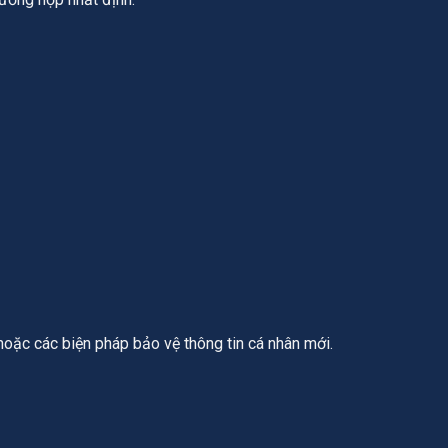
hoặc các biện pháp bảo vệ thông tin cá nhân mới.