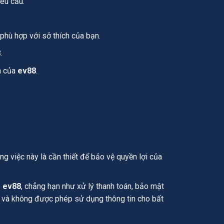
yêu cầu.
phù hợp với sở thích của bạn.
8
.
n của
ev88
.
ằng việc này là cần thiết để bảo vệ quyền lợi của
o
ev88
, chẳng hạn như xử lý thanh toán, bảo mật
i và không được phép sử dụng thông tin cho bất