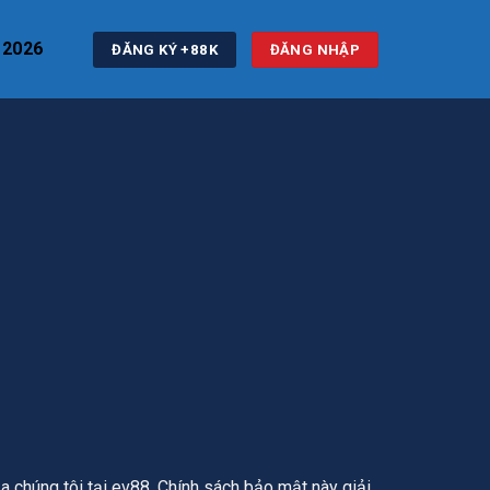
 2026
ĐĂNG KÝ +88K
ĐĂNG NHẬP
a chúng tôi tại ev88. Chính sách bảo mật này giải