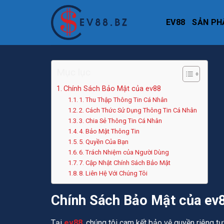
Chuyển
đến
EV88
SẢN P
nội
dung
Mục lục
Chính Sách Bảo Mật của ev88
1. Thu Thập Thông Tin Cá Nhân
2. Cách Thức Sử Dụng Thông Tin Cá Nhân
3. Chia Sẻ Thông Tin Cá Nhân
4. Bảo Mật Thông Tin
5. Quyền Của Bạn
6. Trách Nhiệm của Người Dùng
7. Cập Nhật Chính Sách Bảo Mật
8. Liên Hệ Với Chúng Tôi
Chính Sách Bảo Mật của ev
Tại
ev88
, chúng tôi cam kết bảo vệ quyền riêng t