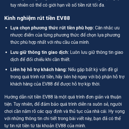
tuy nhiên có thể có giới hạn về số tiền rút tối đa.
Kinh nghiệm rút tiền EV88
Lựa chọn phương thức rút tiền phù hợp:
Cân nhắc ưu
nhược điểm của từng phương thức để chọn lựa phương
thức phù hợp nhất với nhu cầu của mình.
Lưu giữ thông tin giao dịch:
Luôn lưu giữ thông tin giao
dịch để đối chiếu khi cần thiết.
Liên hệ hỗ trợ khách hàng:
Nếu gặp bất kỳ vấn đề gì
trong quá trình rút tiền, hãy liên hệ ngay với bộ phận hỗ trợ
khách hàng của EV88 để được hỗ trợ kịp thời.
Hướng dẫn rút tiền EV88 là một quá trình đơn giản và thuận
tiện. Tuy nhiên, để đảm bảo quá trình diễn ra suôn sẻ, người
chơi cần nắm rõ các quy định và thủ tục của nhà cái. Hy vọng
với những thông tin chi tiết trong bài viết này, bạn đã có thể
tự tin rút tiền từ tài khoản EV88 của mình.