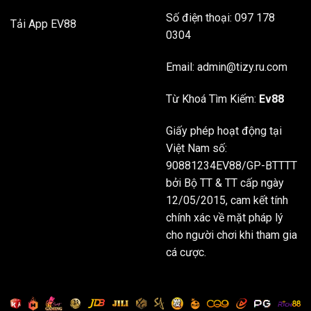
Số điện thoại: 097 178
Tải App EV88
0304
Email:
admin@tizy.ru.com
Từ Khoá Tìm Kiếm:
Ev88
Giấy phép hoạt động tại
Việt Nam số:
90881234EV88/GP-BTTTT
bởi Bộ TT & TT cấp ngày
12/05/2015, cam kết tính
chính xác về mặt pháp lý
cho người chơi khi tham gia
cá cược.