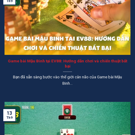
Th9
Game bài Mậu Binh tại EV88: Hướng dẫn chơi và chiến thuật bất
bại
Bạn đã sẵn sàng bước vào thế giới cân não của Game bài Mậu
Binh...
13
Th9