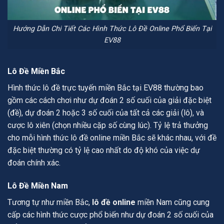
Hướng Dẫn Chi Tiết Các Hình Thức Lô Đề Online Phổ Biến Tại
EV88
Lô Đề Miền Bắc
Hình thức lô đề trực tuyến miền Bắc tại EV88 thường bao
gồm các cách chơi như dự đoán 2 số cuối của giải đặc biệt
(đề), dự đoán 2 hoặc 3 số cuối của tất cả các giải (lô), và
cược lô xiên (chọn nhiều cặp số cùng lúc). Tỷ lệ trả thưởng
cho mỗi hình thức lô đề online miền Bắc sẽ khác nhau, với đề
đặc biệt thường có tỷ lệ cao nhất do độ khó của việc dự
đoán chính xác.
Lô Đề Miền Nam
Tương tự như miền Bắc,
lô đề online
miền Nam cũng cung
cấp các hình thức cược phổ biến như dự đoán 2 số cuối của