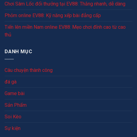
Chơi Sâm Lốc đổi thưởng tại EV88: Thắng nhanh, dễ dàng
Phỏm online EV88: Kỹ năng xếp bài đẳng cấp
Tiến lên miền Nam online EV88: Mẹo chơi đỉnh cao từ cao
thủ
DANH MỤC
Câu chuyện thành công
đá gà
Game bài
Sản Phẩm
Soi Kèo
Sự kiện