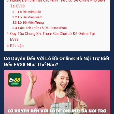
Hướng Dẫn Chi Tiết Các Hình Thức Lô Đề Online Phổ Biến
Tại EV88
Lô Đề Miền Bắc
Lô Đề Miền Nam
Lô Đề Miền Trung
Các Hình Thức Lô Đề Online Khác
Quy Tắc Chung Khi Tham Gia Chơi Lô Đề Online Tại
EV88
Kết luận
Cơ Duyên Đến Với Lô Đề Online: Bà Nội Trợ Biết
Đến EV88 Như Thế Nào?