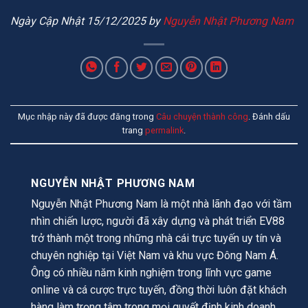
Ngày Cập Nhật 15/12/2025 by
Nguyễn Nhật Phương Nam
Mục nhập này đã được đăng trong
Câu chuyện thành công
. Đánh dấu
trang
permalink
.
NGUYỄN NHẬT PHƯƠNG NAM
Nguyễn Nhật Phương Nam là một nhà lãnh đạo với tầm
nhìn chiến lược, người đã xây dựng và phát triển EV88
trở thành một trong những nhà cái trực tuyến uy tín và
chuyên nghiệp tại Việt Nam và khu vực Đông Nam Á.
Ông có nhiều năm kinh nghiệm trong lĩnh vực game
online và cá cược trực tuyến, đồng thời luôn đặt khách
hàng làm trọng tâm trong mọi quyết định kinh doanh.