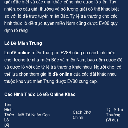
giải đặc biệt và các giải khác, cũng như cược lô xiên. Tuy
nhiên, cơ cấu giải thưởng và số lượng giải có thể khác biệt
so với lô đề trực tuyến
miền Bắc. Tỷ lệ trả thưởng cho các
hình thức lô đề trực tuyến
miền Nam cũng được EV88 quy
định rõ ràng.
Lô Đề Miền Trung
Lô đề online
miền Trung tại EV88 cũng có các hình thức
chơi tương tự như miền Bắc và miền Nam, bao gồm cược đề
và cược lô với các tỷ lệ trả thưởng khác nhau. Người chơi có
thể lựa chọn tham gia
lô đề online
của các đài khác nhau
thuộc khu vực miền Trung được EV88 cung cấp.
Các Hình Thức Lô Đề Online Khác
Tên
Hình
Tỷ Lệ Trả
Cách Chơi
Thức
Mô Tả Ngắn Gọn
Thưởng
Chính
Lô
(Ví dụ)
Đề