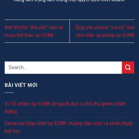
Anh thợ hồ “đổi vận” nhờ cá
Ông chú về hưu “vui vẻ” nhờ
cược thể thao tại EV88
chơi bắn cá online tại EV88
BÀI VIẾT MỚI
Xì Tố online tại EV88: Bí quyết đọc vị đối thủ giành chiến
thắng
Game bài Mậu Binh tại EV88: Hướng dẫn chơi và chiến thuật
bất bại