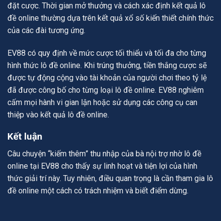
đặt cược. Thời gian mở thưởng và cách xác định kết quả lô
đề online thường dựa trên kết quả xổ số kiến thiết chính thức
của các đài tương ứng.
EV88 có quy định về mức cược tối thiểu và tối đa cho từng
hình thức lô đề online. Khi trúng thưởng, tiền thắng cược sẽ
được tự động cộng vào tài khoản của người chơi theo tỷ lệ
đã được công bố cho từng loại lô đề online. EV88 nghiêm
cấm mọi hành vi gian lận hoặc sử dụng các công cụ can
thiệp vào kết quả lô đề online.
Kết luận
Câu chuyện “kiếm thêm” thu nhập của bà nội trợ nhờ lô đề
online tại EV88 cho thấy sự linh hoạt và tiện lợi của hình
thức giải trí này. Tuy nhiên, điều quan trọng là cần tham gia lô
đề online một cách có trách nhiệm và biết điểm dừng.