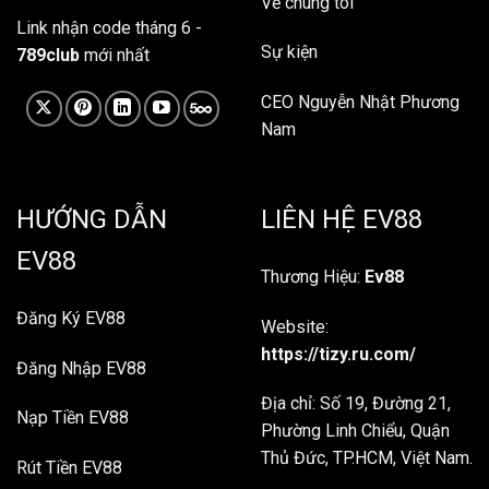
Về chúng tôi
Link nhận code tháng 6 -
Sự kiện
789club
mới nhất
CEO Nguyễn Nhật Phương
Nam
HƯỚNG DẪN
LIÊN HỆ EV88
EV88
Thương Hiệu:
Ev88
Đăng Ký EV88
Website:
https://tizy.ru.com/
Đăng Nhập EV88
Địa chỉ: Số 19, Đường 21,
Nạp Tiền EV88
Phường Linh Chiểu, Quận
Thủ Đức, TP.HCM, Việt Nam.
Rút Tiền EV88