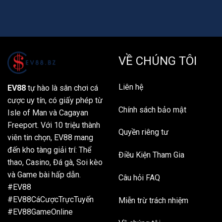
VỀ CHÚNG TÔI
Liên hệ
EV88
tự hào là sân chơi cá
cược uy tín,
có giấy phép từ
Chính sách bảo mật
Isle of Man và Cagayan
Freeport.
Với 10 triệu thành
Quyền riêng tư
viên tin chọn,
EV88 mang
đến kho tàng giải trí:
Thể
Điều Kiện Tham Gia
thao,
Casino,
Đá gà,
Soi kèo
và Game bài hấp dẫn.
Câu hỏi FAQ
#EV88
#EV88CáCượcTrựcTuyến
Miễn trừ trách nhiệm
#EV88GameOnline