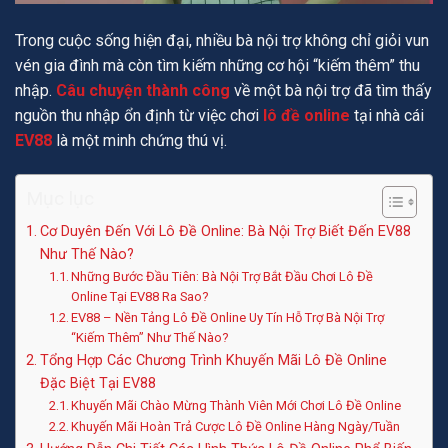
Trong cuộc sống hiện đại, nhiều bà nội trợ không chỉ giỏi vun
vén gia đình mà còn tìm kiếm những cơ hội “kiếm thêm” thu
nhập.
Câu chuyện thành công
về một bà nội trợ đã tìm thấy
nguồn thu nhập ổn định từ việc chơi
lô đề online
tại nhà cái
EV88
là một minh chứng thú vị.
Mục lục
Cơ Duyên Đến Với Lô Đề Online: Bà Nội Trợ Biết Đến EV88
Như Thế Nào?
Những Bước Đầu Tiên: Bà Nội Trợ Bắt Đầu Chơi Lô Đề
Online Tại EV88 Ra Sao?
EV88 – Nền Tảng Lô Đề Online Uy Tín Hỗ Trợ Bà Nội Trợ
“Kiếm Thêm” Như Thế Nào?
Tổng Hợp Các Chương Trình Khuyến Mãi Lô Đề Online
Đặc Biệt Tại EV88
Khuyến Mãi Chào Mừng Thành Viên Mới Chơi Lô Đề Online
Khuyến Mãi Hoàn Trả Cược Lô Đề Online Hàng Ngày/Tuần