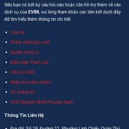
Nếu bạn có bất kỳ câu hỏi nào hoặc cần hỗ trợ thêm về các
dịch vụ của
EV88
, vui lòng tham khảo các liên kết dưới đây
để tìm hiểu thêm thông tin chi tiết:
Liên hệ
Chính sách bảo mật
Quyền riêng tư
Điều Kiện Tham Gia
Câu hỏi FAQ
Miễn trừ trách nhiệm
Về chúng tôi
CEO Nguyễn Nhật Phương Nam
Thông Tin Liên Hệ
:
Địa chỉ: Số 19, Đường 21, Phường Linh Chiểu, Quận Thủ