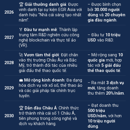
🏆
Giải thưởng danh giá
: Được
– Được bình chọn
vinh danh tại sự kiện EGR Asia với
bởi
30.000 người
2026
danh hiệu “Nhà cái sáng tạo nhất
dùng
và
20 chuyên
năm”.
gia đầu ngành
.
🏅
Đầu tư mạnh mẽ
: Thành lập
trung tâm R&D nghiên cứu công
– Đầu tư
10 triệu
2027
nghệ blockchain và thực tế ảo
USD
vào R&D.
(VR).
🚀
Vươn tầm thế giới
: Đặt chân
– Mở rộng sang
10
vào thị trường Châu Âu và Bắc
quốc gia
mới, hợp
2028
Mỹ, trở thành đối tác của nhiều
tác với
5 giải đấu
giải đấu thể thao quốc tế.
thể thao quốc tế
.
💼
Mở rộng kinh doanh
: Đa dạng
– Ra mắt
3 dịch vụ
hóa dịch vụ với xổ số, thể thao ảo
2029
mới
, tăng doanh
và các giải pháp tài chính trực
thu thêm
20%/năm
.
tuyến.
– Đạt doanh thu
🏆
Dẫn đầu Châu Á
: Chính thức
500 triệu
trở thành nhà cái số 1 Châu Á,
2030
USD/năm
, với hơn
tiên phong trong công nghệ và
10 triệu người
dịch vụ khách hàng.
dùng
.