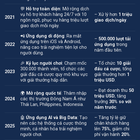
💬
Hỗ trợ toàn diện
: Mở rộng dịch
vụ hỗ trợ khách hàng 24/7 với 10
– Xử lý hơn
1 triệu
2021
ngôn ngữ, phục vụ hàng triệu lượt
giao dịch/ngày
.
giao dịch mỗi ngày.
📲
Ứng dụng di động
: Ra mắt
–
500.000 lượt tải
ứng dụng trên iOS và Android,
2022
ứng dụng
trong
nâng cao trải nghiệm tiện lợi cho
năm đầu tiên.
người dùng.
🎉
Kỷ lục người chơi
: Chạm mốc
– Tổ chức
10 giải
300.000 thành viên, tổ chức các
đấu cá cược
, tổng
2023
giải đấu cá cược quy mô khu vực
giải thưởng hơn
1
với giải thưởng hấp dẫn.
triệu USD
.
– Đạt doanh thu
50
🌍
Mở rộng quốc tế
: Thâm nhập
triệu USD
, tăng
2024
các thị trường Đông Nam Á như
trưởng
30% so với
Thái Lan, Philippines, Indonesia.
năm trước
.
🤖
Ứng dụng AI và Big Data
: Tạo
– Tăng tỷ lệ giữ
nên các hệ thống cá cược thông
chân khách hàng
2025
minh, cá nhân hóa trải nghiệm
lên
75%
, giảm chi
người chơi.
phí vận hành
20%
.