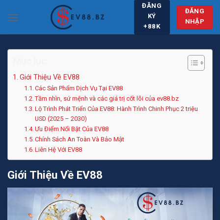
Chuyển
ĐĂNG
ĐĂNG
KÝ
đến
NHẬP
+88K
nội
dung
Mục lục
Giới Thiệu Về EV88
Các Sản Phẩm Dịch Vụ Tại EV88
Tầm nhìn, sứ mệnh và các giá trị cốt lõi của ev88.bz
Lộ Trình Phát Triển Của EV88: Hành Trình Chinh Phục 2 triệu
USD (2025 – 2030)
Ưu Điểm Nổi Bật Của EV88
Chính Sách An Toàn Và Bảo Mật
Liên Hệ Với EV88
Giới Thiệu Về EV88