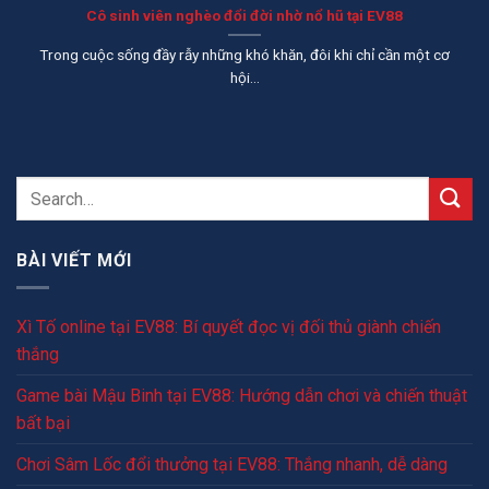
Cô sinh viên nghèo đổi đời nhờ nổ hũ tại EV88
Trong cuộc sống đầy rẫy những khó khăn, đôi khi chỉ cần một cơ
hội...
BÀI VIẾT MỚI
Xì Tố online tại EV88: Bí quyết đọc vị đối thủ giành chiến
thắng
Game bài Mậu Binh tại EV88: Hướng dẫn chơi và chiến thuật
bất bại
Chơi Sâm Lốc đổi thưởng tại EV88: Thắng nhanh, dễ dàng