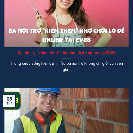
Bà nội trợ “kiếm thêm” nhờ chơi lô đề online tại EV88
Trong cuộc sống hiện đại, nhiều bà nội trợ không chỉ giỏi vun vén
gia...
08
Th4