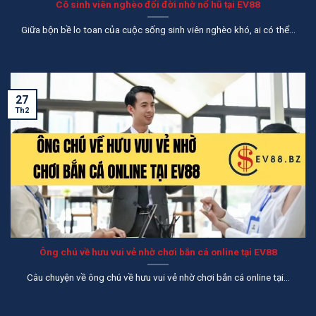
Cô sinh viên nghèo đổi đời nhờ nổ hũ tại EV88
Giữa bộn bề lo toan của cuộc sống sinh viên nghèo khó, ai có thể...
27
Th2
Ông chú về hưu vui vẻ nhờ chơi bắn cá online tại EV88
Câu chuyện về ông chú về hưu vui vẻ nhờ chơi bắn cá online tại...