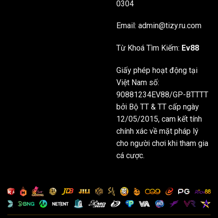
0304
Email:
admin@tizy.ru.com
Từ Khoá Tìm Kiếm:
Ev88
Giấy phép hoạt động tại
Việt Nam số:
90881234EV88/GP-BTTTT
bởi Bộ TT & TT cấp ngày
12/05/2015, cam kết tính
chính xác về mặt pháp lý
cho người chơi khi tham gia
cá cược.