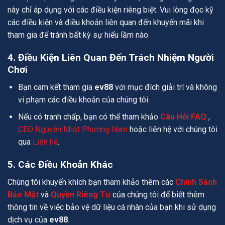
này chỉ áp dụng với các điều kiện riêng biệt. Vui lòng đọc kỹ
các điều kiện và điều khoản liên quan đến khuyến mãi khi
tham gia để tránh bất kỳ sự hiểu lầm nào.
4. Điều Kiện Liên Quan Đến Trách Nhiệm Người
Chơi
Bạn cam kết tham gia
ev88
với mục đích giải trí và không
vi phạm các điều khoản của chúng tôi.
Nếu có tranh chấp, bạn có thể tham khảo
Câu Hỏi FAQ
,
CEO Nguyễn Nhật Phương Nam
hoặc liên hệ với chúng tôi
qua
Liên hệ
.
5. Các Điều Khoản Khác
Chúng tôi khuyến khích bạn tham khảo thêm các
Chính Sách
Bảo Mật
và
Quyền Riêng Tư
của chúng tôi để biết thêm
thông tin về việc bảo vệ dữ liệu cá nhân của bạn khi sử dụng
dịch vụ của
ev88
.