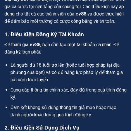
gia cá cược tại nền tảng của chúng tôi. Các điều kiện này áp
dụng cho tất cả các thành viên của
ev88
và được thực hiện
để đảm bảo môi trường cá cược công bằng và an toàn.
1. Điều Kiện Đăng Ký Tài Khoản
Để tham gia
ev88
, bạn cần tạo một tài khoản cá nhân. Để
đăng ký, bạn phải:
Là người đủ 18 tuổi trở lên (hoặc tuổi hợp pháp tại địa
phương của bạn) và có đủ năng lực pháp lý để tham gia
cá cược trực tuyến.
Cung cấp thông tin chính xác, đầy đủ trong quá trình đăng
ký.
Cam kết không sử dụng thông tin giả mạo hoặc mạo
danh người khác trong quá trình đăng ký.
2. Điều Kiện Sử Dụng Dịch Vụ