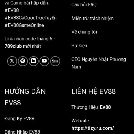
và Game bài hấp dẫn.
Câu hỏi FAQ
#EV88
#EV88CáCượcTrựcTuyến
Miễn trừ trách nhiệm
#EV88GameOnline
Về chúng tôi
Link nhận code tháng 6 -
Sự kiện
789club
mới nhất
CEO Nguyễn Nhật Phương
Nam
HƯỚNG DẪN
LIÊN HỆ EV88
EV88
Thương Hiệu:
Ev88
Đăng Ký EV88
Website:
https://tizy.ru.com/
Đăng Nhập EV88