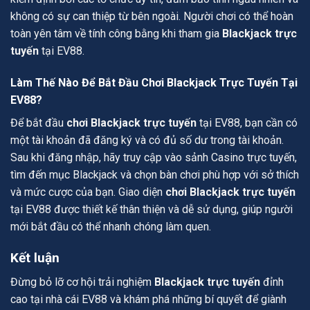
không có sự can thiệp từ bên ngoài. Người chơi có thể hoàn
toàn yên tâm về tính công bằng khi tham gia
Blackjack trực
tuyến
tại EV88.
Làm Thế Nào Để Bắt Đầu Chơi Blackjack Trực Tuyến Tại
EV88?
Để bắt đầu
chơi Blackjack trực tuyến
tại EV88, bạn cần có
một tài khoản đã đăng ký và có đủ số dư trong tài khoản.
Sau khi đăng nhập, hãy truy cập vào sảnh Casino trực tuyến,
tìm đến mục Blackjack và chọn bàn chơi phù hợp với sở thích
và mức cược của bạn. Giao diện
chơi Blackjack trực tuyến
tại EV88 được thiết kế thân thiện và dễ sử dụng, giúp người
mới bắt đầu có thể nhanh chóng làm quen.
Kết luận
Đừng bỏ lỡ cơ hội trải nghiệm
Blackjack trực tuyến
đỉnh
cao tại nhà cái EV88 và khám phá những bí quyết để giành