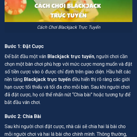
Cách Chơi Blackjack Trực Tuyến
Bước 1: Đặt Cược
Để bắt đầu một ván
Blackjack trực tuyến
, người chơi cần
chọn một bàn chơi phù hợp với mức cược mong muốn và đặt
số tiền cược vào ô được chỉ định trên giao diện. Hầu hết các
nền tảng
Blackjack trực tuyến
đều hiển thị rõ ràng các giới
hạn cược tối thiểu và tối đa cho mỗi bàn. Sau khi người chơi
đã đặt cược, họ có thể nhấn nút “Chia bài” hoặc tương tự để
bắt đầu ván chơi.
Bước 2: Chia Bài
Sau khi người chơi đặt cược, nhà cái sẽ chia hai lá bài cho
mỗi người chơi và hai lá bài cho chính mình. Thông thường,