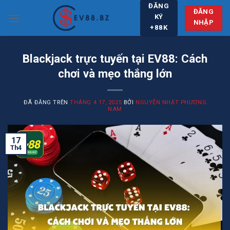
Chuyển
ĐĂNG
ĐĂNG
KÝ
đến
NHẬP
+88K
nội
dung
Blackjack trực tuyến tại EV88: Cách
chơi và mẹo thắng lớn
ĐÃ ĐĂNG TRÊN
THÁNG 4 17, 2025
BỞI
NGUYỄN NHẬT PHƯƠNG
NAM
17
Th4