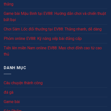
thắng
Game bài Mậu Binh tại EV88: Hướng dẫn chơi và chiến thuật
bất bại
Chơi Sâm Lốc đổi thưởng tại EV88: Thắng nhanh, dễ dàng
Phỏm online EV88: Kỹ năng xếp bài đẳng cấp
Tiến lên miền Nam online EV88: Mẹo chơi đỉnh cao từ cao
thủ
DANH MỤC
Câu chuyện thành công
đá gà
Game bài