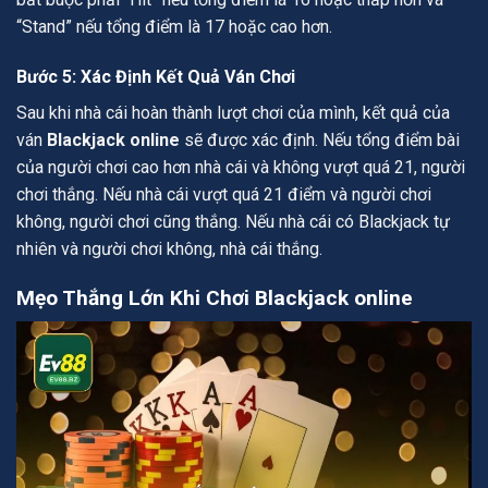
“Stand” nếu tổng điểm là 17 hoặc cao hơn.
Bước 5: Xác Định Kết Quả Ván Chơi
Sau khi nhà cái hoàn thành lượt chơi của mình, kết quả của
ván
Blackjack online
sẽ được xác định. Nếu tổng điểm bài
của người chơi cao hơn nhà cái và không vượt quá 21, người
chơi thắng. Nếu nhà cái vượt quá 21 điểm và người chơi
không, người chơi cũng thắng. Nếu nhà cái có Blackjack tự
nhiên và người chơi không, nhà cái thắng.
Mẹo Thắng Lớn Khi Chơi Blackjack online