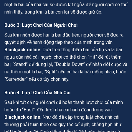
một lá bài của nhà cái sẽ được lật ngửa để người chơi có thể
nhìn thấy, trong khi lá bài còn lại sẽ được giữ úp.
Bước 3: Lượt Chơi Của Người Chơi
Sau khi nhận được hai lá bài đầu tiên, người chơi sẽ đưa ra
quyết định về hành động tiếp theo của mình trong ván
Blackjack online
. Dựa trên tổng điểm bài của họ và lá bài
ngửa của nhà cái, người chơi có thể chọn “Hit” để rút thêm
bài, “Stand” để dừng lại, “Double Down” để nhân đôi cược và
rút thêm một lá bài, “Split” nếu có hai lá bài giống nhau, hoặc
“Surrender” nếu có tùy chọn này.
Bước 4: Lượt Chơi Của Nhà Cái
Sau khi tất cả người chơi đã hoàn thành lượt chơi của mình
hoặc đã “Bust”, đến lượt nhà cái hành động trong ván
Blackjack online
. Như đã đề cập trong luật chơi, nhà cái
thường phải tuân theo các quy tắc cố định, chẳng hạn như
bắt buộc phải “Hit” nếu tổng điểm là 16 hoặc thấp hơn và