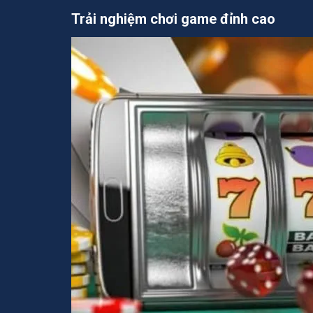
Trải nghiệm chơi game đỉnh cao