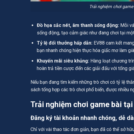
Trải nghiệm chơi game
Đồ họa sắc nét, âm thanh sống động:
Mỗi ván
sống động, tạo cảm giác như đang chơi tại một
Tỷ lệ đổi thưởng hấp dẫn:
EV88 cam kết mang đ
bạn nhanh chóng hiện thực hóa giấc mơ làm già
Khuyến mãi siêu khủng:
Hàng loạt chương trì
hoàn trả tiền cược đến các giải đấu với tổng giá
Nếu bạn đang tìm kiếm những trò chơi có tỷ lệ thắ
sách tổng hợp các trò chơi phổ biến, được nhiều n
Trải nghiệm chơi game bài tạ
Đăng ký tài khoản nhanh chóng, dễ d
Chỉ với vài thao tác đơn giản, bạn đã có thể sở h