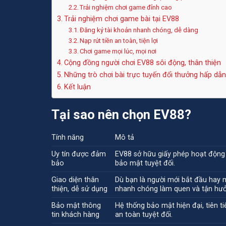
Trải nghiệm chơi game đỉnh cao
Trải nghiệm chơi game bài tại EV88
Đăng ký tài khoản nhanh chóng, dễ dàng
Nạp rút tiền an toàn, tiện lợi
Chơi game mọi lúc, mọi nơi
Cộng đồng người chơi EV88 sôi động, thân thiện
Những trò chơi bài trực tuyến đổi thưởng hấp dẫ
Kết luận
Tại sao nên chọn EV88?
Tính năng
Mô tả
Uy tín được đảm
EV88 sở hữu giấy phép hoạt động 
bảo
bảo mật tuyệt đối.
Giao diện thân
Dù bạn là người mới bắt đầu hay m
thiện, dễ sử dụng
nhanh chóng làm quen và tận hưởng
Bảo mật thông
Hệ thống bảo mật hiện đại, tiên t
tin khách hàng
an toàn tuyệt đối.