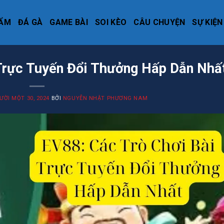
HẨM
ĐÁ GÀ
GAME BÀI
SOI KÈO
CÂU CHUYỆN
SỰ KIỆN
 Trực Tuyến Đổi Thưởng Hấp Dẫn Nhấ
ỜI MỘT 30, 2024
BỞI
NGUYỄN NHẬT PHƯƠNG NAM