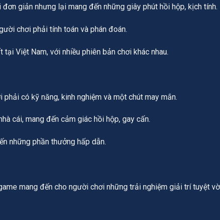
i đơn giản nhưng lại mang đến những giây phút hồi hộp, kịch tính.
gười chơi phải tính toán và phán đoán.
tại Việt Nam, với nhiều phiên bản chơi khác nhau.
ơi phải có kỹ năng, kinh nghiệm và một chút may mắn.
nhà cái, mang đến cảm giác hồi hộp, gay cấn.
đến những phần thưởng hấp dẫn.
game mang đến cho người chơi những trải nghiệm giải trí tuyệt vờ