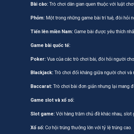
Bài cào:
Trò chơi dân gian quen thuộc với luật chơ
Phỏm:
Một trong những game bài trí tuệ, đòi hỏi n
Tiến lên miền Nam:
Game bài được yêu thích nhất 
Game bài quốc tế:
Poker:
Vua của các trò chơi bài, đòi hỏi người ch
Blackjack:
Trò chơi đối kháng giữa người chơi và 
Baccarat:
Trò chơi bài đơn giản nhưng lại mang 
Game slot và xổ số:
Slot game:
Với hàng trăm chủ đề khác nhau, slot 
Xổ số:
Cơ hội trúng thưởng lớn với tỷ lệ trúng cao.