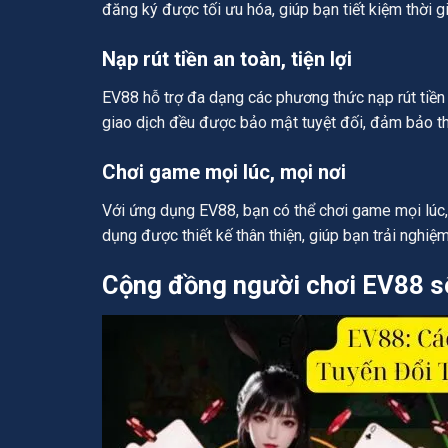
đăng ký được tối ưu hóa, giúp bạn tiết kiệm thời gi
Nạp rút tiền an toàn, tiện lợi
EV88 hỗ trợ đa dạng các phương thức nạp rút tiền n
giao dịch đều được bảo mật tuyệt đối, đảm bảo th
Chơi game mọi lúc, mọi nơi
Với ứng dụng EV88, bạn có thể chơi game mọi lúc, 
dụng được thiết kế thân thiện, giúp bạn trải ngh
Cộng đồng người chơi EV88 sô