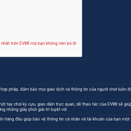
n nhất trên EV88 mà bạn không nên bỏ lỡ
hợp pháp, đảm bảo mọi giao dịch và thông tin của người chơi luôn 
ột tay chơi kỳ cựu, giao diện trực quan, dễ thao tác của EV88 sẽ giú
 những giây phút giải trí tuyệt vời.
iến hàng đầu giúp bảo vệ thông tin cá nhân và tài khoản của bạn một