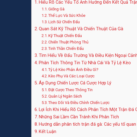
Hiểu Rõ Các Yếu Tố Ảnh Hưởng Đến Kết Quả Trậ
Giống Gà
Thể Lực Và Sức Khỏe
Lịch Sử Chiến Đấu
Quan Sát Kỹ Thuật Và Chiến Thuật Của Gà
Kỹ Thuật Chiến Đấu
Chiến Thuật Phòng Thủ
Tinh Thần Chiến Đấu
Tìm Hiểu Về Đấu Trường Và Điều Kiện Ngoại Cản
Phân Tích Thông Tin Từ Nhà Cái Và Tỷ Lệ Kèo
Tỷ Lệ Kèo Phản Ánh Điều Gì?
Kèo Phụ Và Các Loại Cược
Áp Dụng Chiến Lược Cá Cược Hợp Lý
Đặt Cược Theo Thông Tin
Quản Lý Ngân Sách
Theo Dõi Và Điều Chỉnh Chiến Lược
Lợi Ích Khi Hiểu Rõ Cách Phân Tích Một Trận Đá 
Những Sai Lầm Cần Tránh Khi Phân Tích
Hướng dẫn phân tích trận đá gà: Các yếu tố quan 
Kết Luận