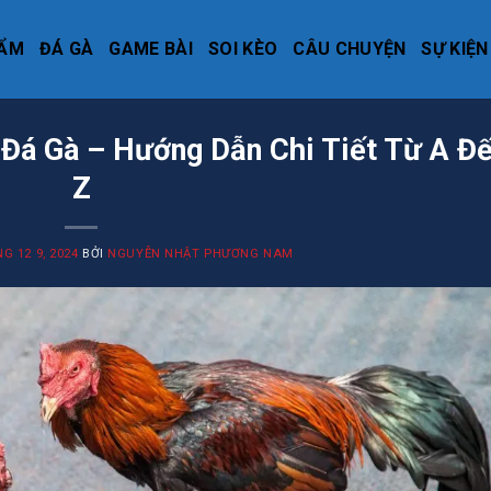
HẨM
ĐÁ GÀ
GAME BÀI
SOI KÈO
CÂU CHUYỆN
SỰ KIỆN
 Đá Gà – Hướng Dẫn Chi Tiết Từ A Đ
Z
G 12 9, 2024
BỞI
NGUYỄN NHẬT PHƯƠNG NAM