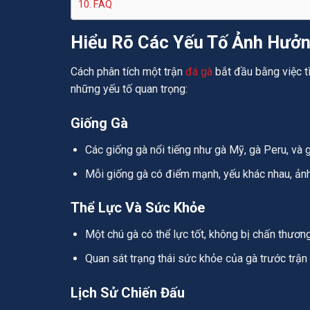
FAQ
Hiểu Rõ Các Yếu Tố Ảnh Hưởn
Cách phân tích một trận
đá gà
bắt đầu bằng việc tì
những yếu tố quan trọng:
Giống Gà
Các giống gà nổi tiếng như gà Mỹ, gà Peru, và 
Mỗi giống gà có điểm mạnh, yếu khác nhau, ảnh 
Thể Lực Và Sức Khỏe
Một chú gà có thể lực tốt, không bị chấn thương 
Quan sát trạng thái sức khỏe của gà trước trận
Lịch Sử Chiến Đấu