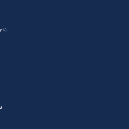
y là
gà
.