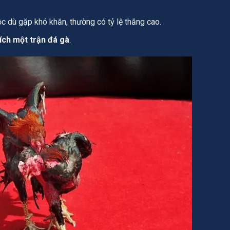
c dù gặp khó khăn, thường có tỷ lệ thắng cao.
ích một trận đá gà
.