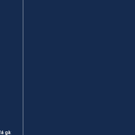
đá gà
: