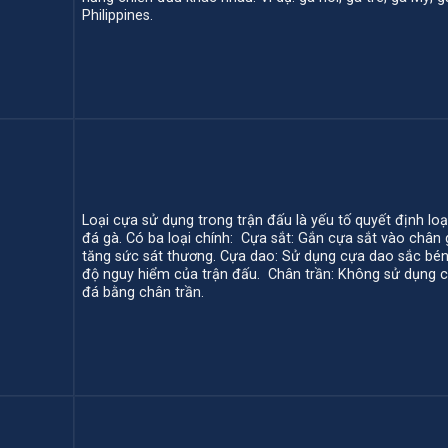
Philippines.
Loại cựa sử dụng trong trận đấu là yếu tố quyết định loạ
đá gà. Có ba loại chính: Cựa sắt: Gắn cựa sắt vào chân
tăng sức sát thương. Cựa dao: Sử dụng cựa dao sắc bén
độ nguy hiểm của trận đấu. Chân trần: Không sử dụng c
đá bằng chân trần.