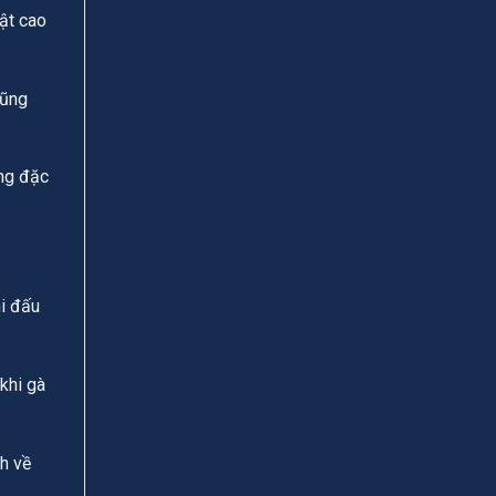
ật cao
dũng
ững đặc
hi đấu
khi gà
nh về