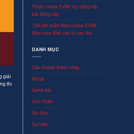
Phỏm online EV88: Kỹ năng xếp
bài đẳng cấp
Tiến lên miền Nam online EV88:
Mẹo chơi đỉnh cao từ cao thủ
DANH MỤC
Câu chuyện thành công
 giải
đá gà
ng thi
Game bài
Sản Phẩm
Soi Kèo
Sự kiện