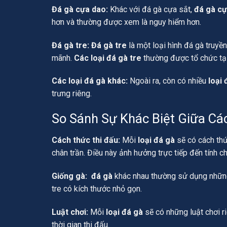
Đá gà cựa dao:
Khác với đá gà cựa sắt,
đá gà c
hơn và thường được xem là nguy hiểm hơn.
Đá gà tre:
Đá gà tre
là một loại hình đá gà truyề
mãnh.
Các loại đá gà tre
thường được tổ chức tại
Các loại đá gà khác:
Ngoài ra, còn có nhiều
loại 
trưng riêng.
So Sánh Sự Khác Biệt Giữa Cá
Cách thức thi đấu:
Mỗi
loại đá gà
sẽ có cách thứ
chân trần. Điều này ảnh hưởng trực tiếp đến tính c
Giống gà:
đá gà
khác nhau thường sử dụng những 
tre có kích thước nhỏ gọn.
Luật chơi:
Mỗi
loại đá gà
sẽ có những luật chơi ri
thời gian thi đấu.