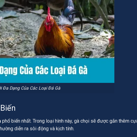
ới Đa Dạng Của Các Loại Đá Gà
 Biến
à
phổ biến nhất. Trong loại hình này, gà chọi sẽ được gắn thêm cự
hường diễn ra sôi động và kịch tính.