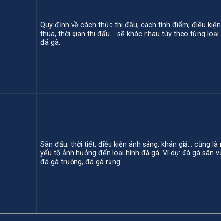
Quy định về cách thức thi đấu, cách tính điểm, điều kiệ
thua, thời gian thi đấu,… sẽ khác nhau tùy theo từng loại
đá gà.
Sân đấu, thời tiết, điều kiện ánh sáng, khán giả… cũng là
yếu tố ảnh hưởng đến loại hình đá gà. Ví dụ: đá gà sân v
đá gà trường, đá gà rừng.