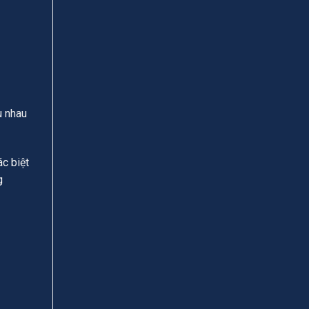
u nhau
c biệt
g