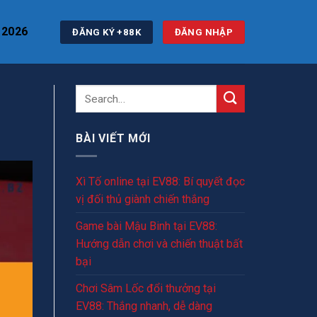
 2026
ĐĂNG KÝ +88K
ĐĂNG NHẬP
BÀI VIẾT MỚI
Xì Tố online tại EV88: Bí quyết đọc
vị đối thủ giành chiến thắng
Game bài Mậu Binh tại EV88:
Hướng dẫn chơi và chiến thuật bất
bại
Chơi Sâm Lốc đổi thưởng tại
EV88: Thắng nhanh, dễ dàng