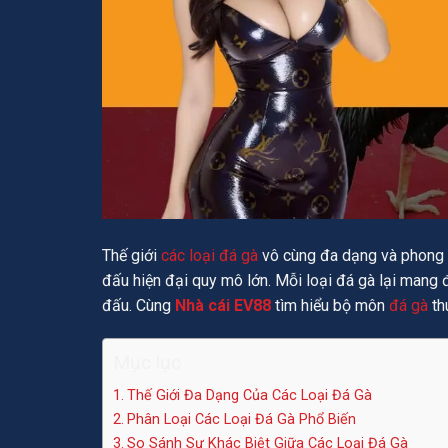
Thế giới
các loại đá gà
vô cùng đa dạng và phong p
đấu hiện đại quy mô lớn. Mỗi loại đá gà lại mang đ
đấu. Cùng
Nhà cái EV88
tìm hiểu bộ môn
đá gà
thú
Mục lục
Thế Giới Đa Dạng Của Các Loại Đá Gà
Phân Loại Các Loại Đá Gà Phổ Biến
So Sánh Sự Khác Biệt Giữa Các Loại Đá Gà