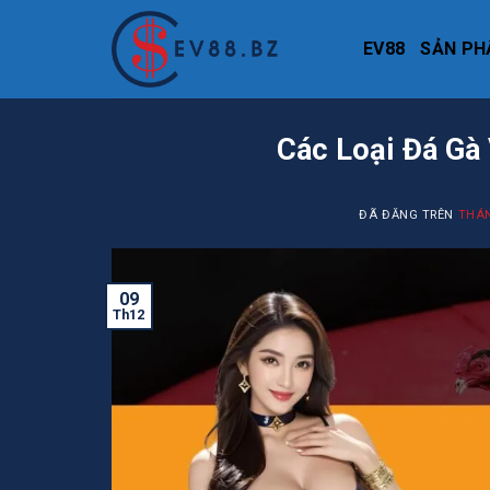
Chuyển
đến
EV88
SẢN P
nội
dung
Các Loại Đá Gà
ĐÃ ĐĂNG TRÊN
THÁN
09
Th12